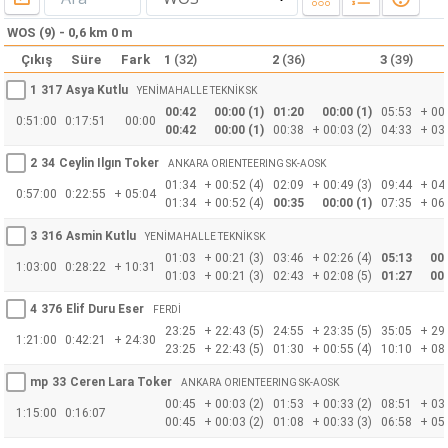
WOS (9) - 0,6 km 0 m
Çıkış
Süre
Fark
1
(32)
2
(36)
3
(39)
1
317
Asya Kutlu
YENİMAHALLE TEKNİK SK
00:42
00:00 (1)
01:20
00:00 (1)
05:53
+ 00:
0:51:00
0:17:51
00:00
00:42
00:00 (1)
00:38
+ 00:03 (2)
04:33
+ 03:
2
34
Ceylin Ilgın Toker
ANKARA ORIENTEERING SK-AOSK
01:34
+ 00:52 (4)
02:09
+ 00:49 (3)
09:44
+ 04:
0:57:00
0:22:55
+ 05:04
01:34
+ 00:52 (4)
00:35
00:00 (1)
07:35
+ 06:
3
316
Asmin Kutlu
YENİMAHALLE TEKNİK SK
01:03
+ 00:21 (3)
03:46
+ 02:26 (4)
05:13
00:
1:03:00
0:28:22
+ 10:31
01:03
+ 00:21 (3)
02:43
+ 02:08 (5)
01:27
00:
4
376
Elif Duru Eser
FERDİ
23:25
+ 22:43 (5)
24:55
+ 23:35 (5)
35:05
+ 29:
1:21:00
0:42:21
+ 24:30
23:25
+ 22:43 (5)
01:30
+ 00:55 (4)
10:10
+ 08:
mp
33
Ceren Lara Toker
ANKARA ORIENTEERING SK-AOSK
00:45
+ 00:03 (2)
01:53
+ 00:33 (2)
08:51
+ 03:
1:15:00
0:16:07
00:45
+ 00:03 (2)
01:08
+ 00:33 (3)
06:58
+ 05: