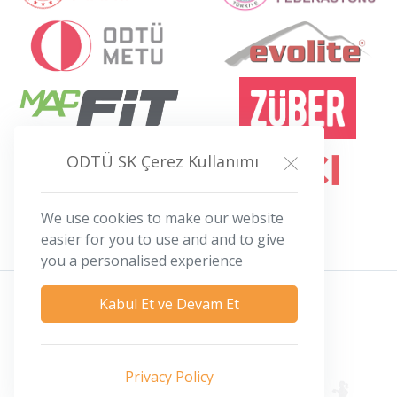
ODTÜ SK Çerez Kullanımı
We use cookies to make our website
easier for you to use and and to give
you a personalised experience
Kabul Et ve Devam Et
Privacy Policy
Privacy Policy
© 2026 ODTÜ Spor Kulübü - BK